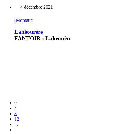
4 décembre 2021
(Montaut)
Lahéourère
FANTOIR : Laheouère
0
4
8
12
...