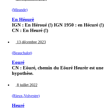
(Mirande)
En Héourè
IGN : En Héroué (!) IGN 1950 : en Hécuré (!)
CN : En Heuré (!)
13 décembre 2023
(Beauchalot)
Eouré
CN : Eöuré, chemin du Eöuré Heurèr est une
hypothèse.
8 juillet 2022
(Rieux-Volvestre)
Heuré