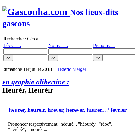
Nos lieux-dits
gascons
Recherche / Cèrca...
Lòcs :
Noms :
Prenoms :
dimanche 1er juillet 2018
-
Tederic Merger
en graphie alibertine :
Heurèr, Heurèir
heurèr, heurèir, hrevèr, herevèr, hiurèr...
/ février
Prononcer respectivement "héourè", "héourèÿ" "rébè",
"hérébè", "hïourè"...