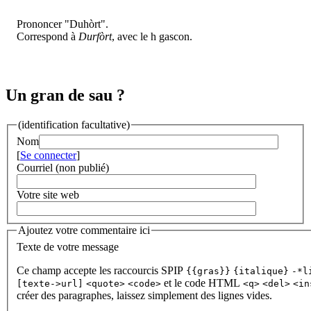
Prononcer "Duhòrt".
Correspond à
Durfòrt
, avec le h gascon.
Un gran de sau ?
(identification facultative)
Nom
[
Se connecter
]
Courriel (non publié)
Votre site web
Ajoutez votre commentaire ici
Texte de votre message
Ce champ accepte les raccourcis SPIP
{{gras}}
{italique}
-*l
et le code HTML
[texte->url]
<quote>
<code>
<q>
<del>
<in
créer des paragraphes, laissez simplement des lignes vides.