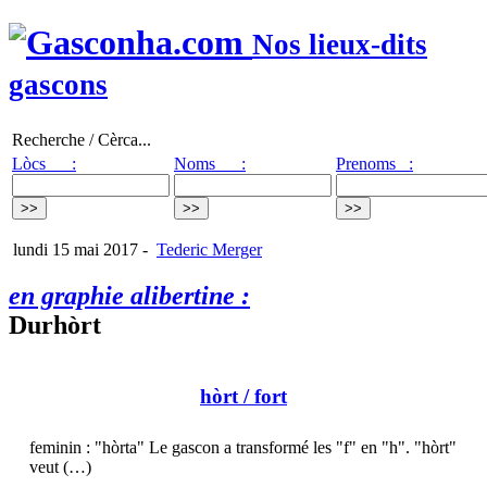
Nos lieux-dits
gascons
Recherche / Cèrca...
Lòcs :
Noms :
Prenoms :
lundi 15 mai 2017
-
Tederic Merger
en graphie alibertine :
Durhòrt
hòrt
/ fort
feminin : "hòrta" Le gascon a transformé les "f" en "h". "hòrt"
veut (…)