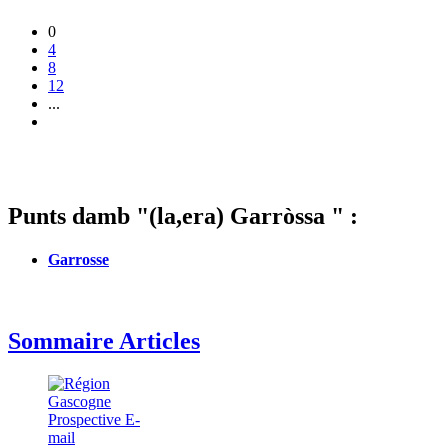
0
4
8
12
...
Punts damb "(la,era) Garròssa " :
Garrosse
Sommaire Articles