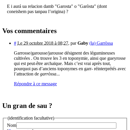
E i aurá ua relacion damb "Garosta" o "Garòsta" (dont
coneishem pas tanpau l’origina) ?
Vos commentaires
#
Le 29 octobre 2018 à 08:27
,
par
Gaby
(la) Garròssa
Garrosse/garousse/jarousse désignent des légumineuses
cultivées . On trouve les 3 en toponymie, ainsi que gueyrosse
qui est peut-être archaïque. Mais c’est vrai après tout,
pourquoi pas d’anciens toponymes en garr- réinterprétés avec
l’attraction de
garròssa
...
Répondre à ce message
Un gran de sau ?
(identification facultative)
Nom