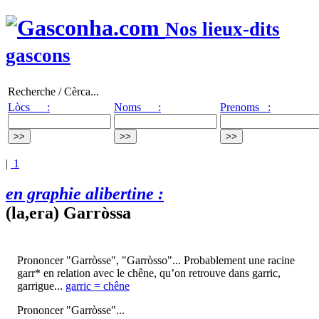
Nos lieux-dits
gascons
Recherche / Cèrca...
Lòcs :
Noms :
Prenoms :
|
1
en graphie alibertine :
(la,era) Garròssa
Prononcer "Garròsse", "Garròsso"... Probablement une racine
garr* en relation avec le chêne, qu’on retrouve dans garric,
garrigue...
garric = chêne
Prononcer "Garròsse"...