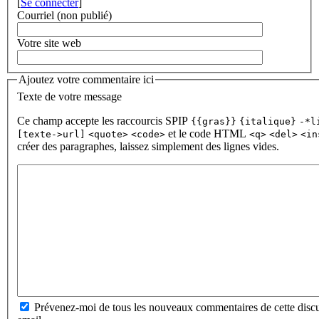
[
Se connecter
]
Courriel (non publié)
Votre site web
Ajoutez votre commentaire ici
Texte de votre message
Ce champ accepte les raccourcis SPIP
{{gras}}
{italique}
-*l
et le code HTML
[texte->url]
<quote>
<code>
<q>
<del>
<in
créer des paragraphes, laissez simplement des lignes vides.
Prévenez-moi de tous les nouveaux commentaires de cette discu