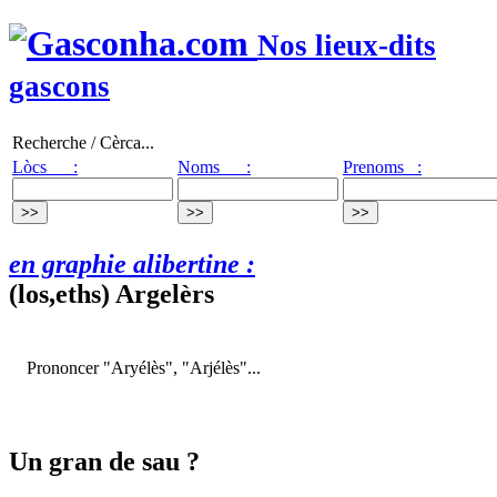
Nos lieux-dits
gascons
Recherche / Cèrca...
Lòcs :
Noms :
Prenoms :
en graphie alibertine :
(los,eths) Argelèrs
Prononcer "Aryélès", "Arjélès"...
Un gran de sau ?