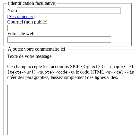
(identification facultative)
Nom
[
Se connecter
]
Courriel (non publié)
Votre site web
Ajoutez votre commentaire ici
Texte de votre message
Ce champ accepte les raccourcis SPIP
{{gras}}
{italique}
-*l
et le code HTML
[texte->url]
<quote>
<code>
<q>
<del>
<in
créer des paragraphes, laissez simplement des lignes vides.