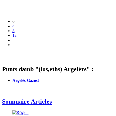
0
4
8
12
...
Punts damb "(los,eths) Argelèrs" :
Argelès-Gazost
Sommaire Articles