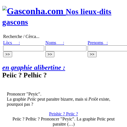
Nos lieux-dits
gascons
Recherche / Cèrca...
Lòcs :
Noms :
Prenoms :
en graphie alibertine :
Peiic ? Pelhic ?
Prononcer "Peyic".
La graphie
Peiic
peut paraitre bizarre, mais si
Peiòt
existe,
pourquoi pas ?
Peishic ? Peiic ?
Peiic ? Pelhic ? Prononcer "Peyic". La graphie Peiic peut
paraitre (…)