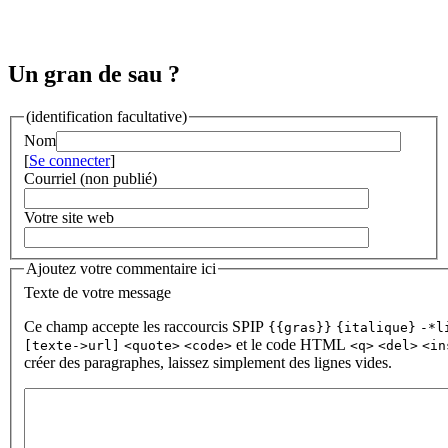
Un gran de sau ?
(identification facultative)
Nom
[
Se connecter
]
Courriel (non publié)
Votre site web
Ajoutez votre commentaire ici
Texte de votre message
Ce champ accepte les raccourcis SPIP
{{gras}}
{italique}
-*l
et le code HTML
[texte->url]
<quote>
<code>
<q>
<del>
<in
créer des paragraphes, laissez simplement des lignes vides.