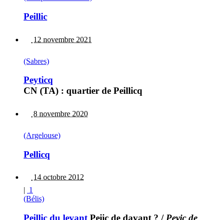
Peillic
12 novembre 2021
(Sabres)
Peyticq
CN (TA) : quartier de Peillicq
8 novembre 2020
(Argelouse)
Pellicq
14 octobre 2012
|
1
(Bélis)
Peillic du levant
Peiic de davant ?
/
Peyic de