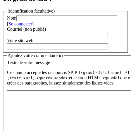
(identification facultative)
Nom
[
Se connecter
]
Courriel (non publié)
Votre site web
Ajoutez votre commentaire ici
Texte de votre message
Ce champ accepte les raccourcis SPIP
{{gras}}
{italique}
-*l
et le code HTML
[texte->url]
<quote>
<code>
<q>
<del>
<in
créer des paragraphes, laissez simplement des lignes vides.