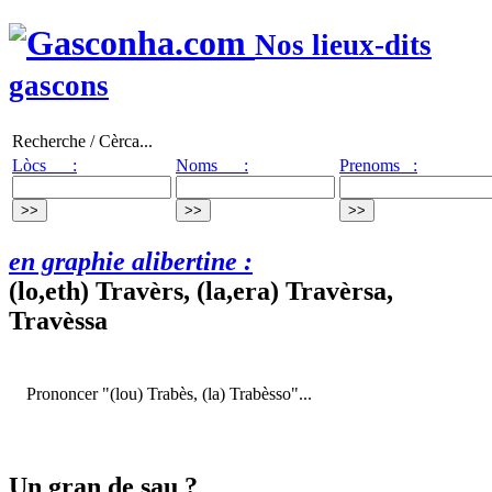
Nos lieux-dits
gascons
Recherche / Cèrca...
Lòcs :
Noms :
Prenoms :
en graphie alibertine :
(lo,eth) Travèrs, (la,era) Travèrsa,
Travèssa
Prononcer "(lou) Trabès, (la) Trabèsso"...
Un gran de sau ?