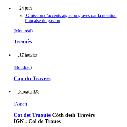
24 juin
Omission d’accents aigus ou graves par la notation
française du gascon
(Montréal)
Treouès
17 janvier
(Boudrac)
Cap du Travers
8 mai 2025
(Aspet)
Cot det Traoués
Còth deth Travèrs
IGN : Col de Traues