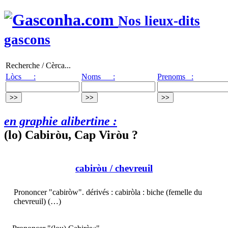
Nos lieux-dits
gascons
Recherche / Cèrca...
Lòcs :
Noms :
Prenoms :
en graphie alibertine :
(lo) Cabiròu, Cap Viròu ?
cabiròu
/ chevreuil
Prononcer "cabiròw". dérivés : cabiròla : biche (femelle du
chevreuil) (…)