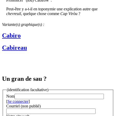
Prononcer "(lou) Cabiròw".
Peut-être y a-t-il en toponymie une explication autre que
chevreuil
, quelque chose comme
Cap Viròu
?
Variante(s) graphique(s) :
Cabiro
Cabireau
Un gran de sau ?
(identification facultative)
Nom
[
Se connecter
]
Courriel (non publié)