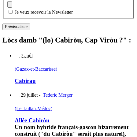
Je veux recevoir la Newsletter
Lòcs damb "(lo) Cabiròu, Cap Viròu ?" :
7 août
(Gazax-et-Baccarisse)
Cabirau
29 juillet
-
Tederic Merger
(Le Taillan-Médoc)
Allée Cabiròu
Un nom hybride français-gascon bizarrement
construit ("du Cabiròu" serait plus naturel),