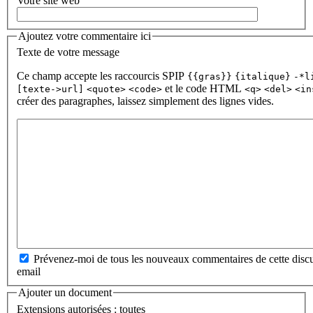
Votre site web
Ajoutez votre commentaire ici
Texte de votre message
Ce champ accepte les raccourcis SPIP
{{gras}}
{italique}
-*l
et le code HTML
[texte->url]
<quote>
<code>
<q>
<del>
<in
créer des paragraphes, laissez simplement des lignes vides.
Prévenez-moi de tous les nouveaux commentaires de cette discu
email
Ajouter un document
Extensions autorisées : toutes