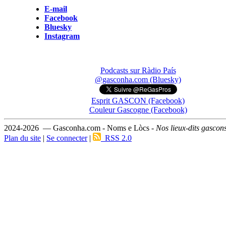
E-mail
Facebook
Bluesky
Instagram
Podcasts sur Ràdio País
@gasconha.com (Bluesky)
Esprit GASCON (Facebook)
Couleur Gascogne (Facebook)
2024-2026 — Gasconha.com - Noms e Lòcs -
Nos lieux-dits gascon
Plan du site
|
Se connecter
|
RSS 2.0