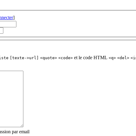
nnecter
]
et le code HTML
iste
[texte->url]
<quote>
<code>
<q>
<del>
<i
ssion par email