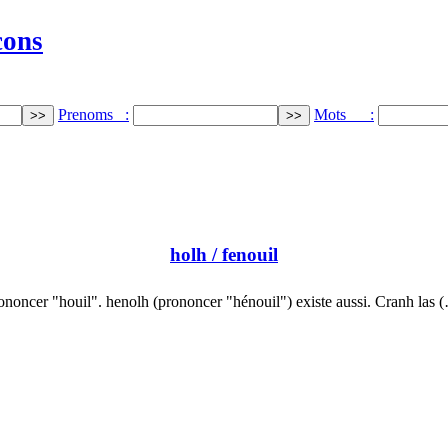
cons
Prenoms :
Mots :
holh
/ fenouil
ononcer "houil". henolh (prononcer "hénouil") existe aussi. Cranh las 