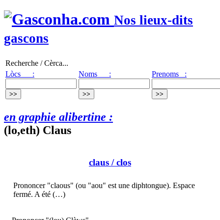
Nos lieux-dits
gascons
Recherche / Cèrca...
Lòcs :
Noms :
Prenoms :
en graphie alibertine :
(lo,eth) Claus
claus
/ clos
Prononcer "claous" (ou "aou" est une diphtongue). Espace
fermé. A été (…)