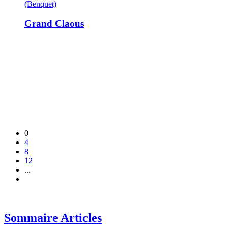
(Benquet)
Grand Claous
0
4
8
12
...
Sommaire Articles