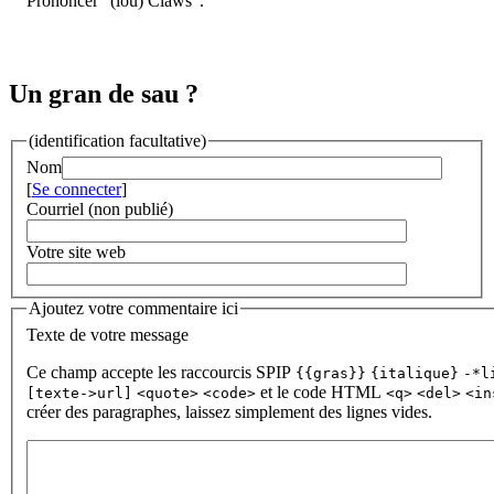
Prononcer "(lou) Clàws".
Un gran de sau ?
(identification facultative)
Nom
[
Se connecter
]
Courriel (non publié)
Votre site web
Ajoutez votre commentaire ici
Texte de votre message
Ce champ accepte les raccourcis SPIP
{{gras}}
{italique}
-*l
et le code HTML
[texte->url]
<quote>
<code>
<q>
<del>
<in
créer des paragraphes, laissez simplement des lignes vides.