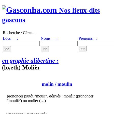
Nos lieux-dits
gascons
Recherche / Cèrca...
Lòcs :
Noms :
Prenoms :
en graphie alibertine :
(lo,eth) Molièr
molin
/ moulin
prononcer plutôt "mouli". dérivés : molièir (prononcer
"moulièï) ou molièr (…)