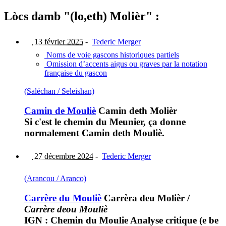
Lòcs damb "(lo,eth) Molièr" :
13 février 2025
-
Tederic Merger
Noms de voie gascons historiques partiels
Omission d’accents aigus ou graves par la notation
française du gascon
(Saléchan / Seleishan)
Camin de Mouliè
Camin deth Molièr
Si c'est le chemin du Meunier, ça donne
normalement Camin deth Mouliè.
27 décembre 2024
-
Tederic Merger
(Arancou / Aranco)
Carrère du Mouliè
Carrèra deu Molièr
/
Carrère deou Mouliè
IGN : Chemin du Moulie Analyse critique (e be