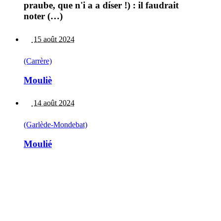
praube, que n'i a a díser !) : il faudrait
noter (…)
15 août 2024
(Carrère)
Mouliè
14 août 2024
(Garlède-Mondebat)
Moulié