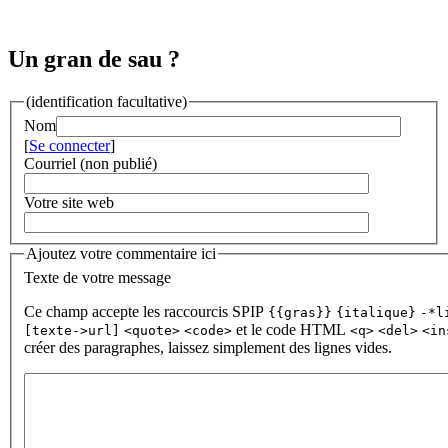
Un gran de sau ?
(identification facultative)
Nom
[
Se connecter
]
Courriel (non publié)
Votre site web
Ajoutez votre commentaire ici
Texte de votre message
Ce champ accepte les raccourcis SPIP
{{gras}}
{italique}
-*l
et le code HTML
[texte->url]
<quote>
<code>
<q>
<del>
<in
créer des paragraphes, laissez simplement des lignes vides.