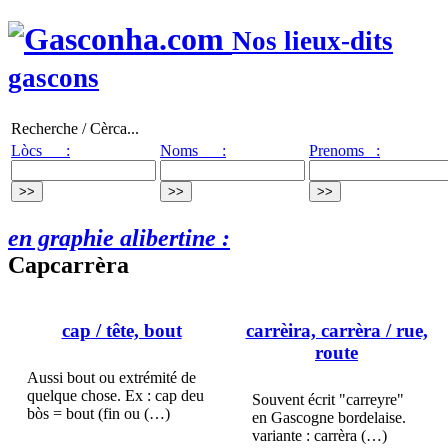
Nos lieux-dits
gascons
Recherche / Cèrca...
Lòcs :
Noms :
Prenoms :
en graphie alibertine :
Capcarrèra
cap
/ tête, bout
carrèira, carrèra
/ rue,
route
Aussi bout ou extrémité de
quelque chose. Ex : cap deu
Souvent écrit "carreyre"
bòs = bout (fin ou (…)
en Gascogne bordelaise.
variante : carrèra (…)