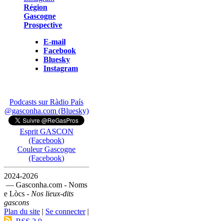
Région
Gascogne
Prospective
E-mail
Facebook
Bluesky
Instagram
Podcasts sur Ràdio País
@gasconha.com (Bluesky)
Esprit GASCON
(Facebook)
Couleur Gascogne
(Facebook)
2024-2026
— Gasconha.com - Noms
e Lòcs -
Nos lieux-dits
gascons
Plan du site
|
Se connecter
|