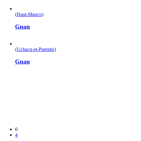
(Haut-Mauco)
Gnan
(Uchacq-et-Parentis)
Gnan
0
4