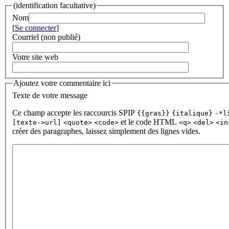
(identification facultative)
Nom
[
Se connecter
]
Courriel (non publié)
Votre site web
Ajoutez votre commentaire ici
Texte de votre message
Ce champ accepte les raccourcis SPIP
{{gras}}
{italique}
-*l
et le code HTML
[texte->url]
<quote>
<code>
<q>
<del>
<in
créer des paragraphes, laissez simplement des lignes vides.