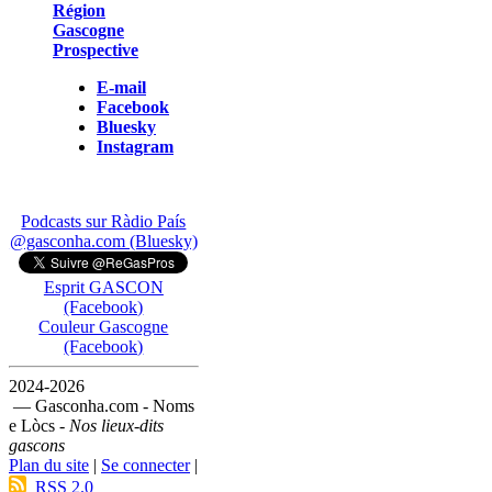
Région
Gascogne
Prospective
E-mail
Facebook
Bluesky
Instagram
Podcasts sur Ràdio País
@gasconha.com (Bluesky)
Esprit GASCON
(Facebook)
Couleur Gascogne
(Facebook)
2024-2026
— Gasconha.com - Noms
e Lòcs -
Nos lieux-dits
gascons
Plan du site
|
Se connecter
|
RSS 2.0