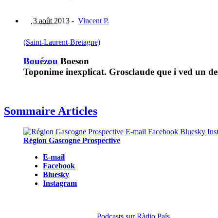
3 août 2013
-
Vincent P.
(Saint-Laurent-Bretagne)
Bouézou
Boeson
Toponime inexplicat. Grosclaude que i ved un d
Sommaire Articles
Région Gascogne Prospective
E-mail
Facebook
Bluesky
Instagram
Podcasts sur Ràdio País