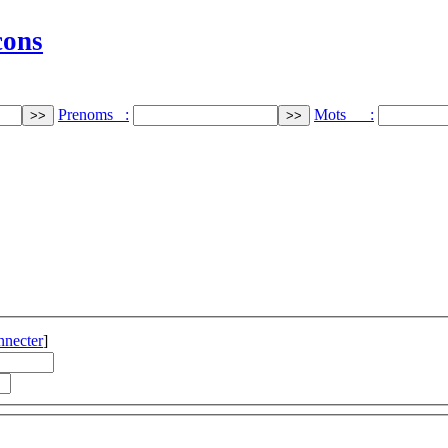
cons
Prenoms :
Mots :
nnecter
]