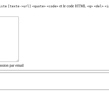
et le code HTML
iste
[texte->url]
<quote>
<code>
<q>
<del>
<i
ssion par email