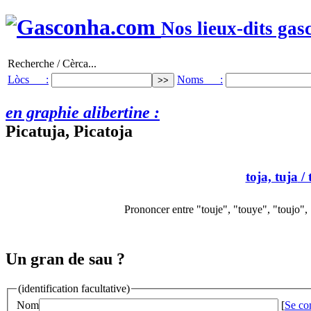
Nos lieux-dits gas
Recherche / Cèrca...
Lòcs :
Noms :
en graphie alibertine :
Picatuja, Picatoja
toja, tuja
/ 
Prononcer entre "touje", "touye", "toujo",
Un gran de sau ?
(identification facultative)
Nom
[
Se co