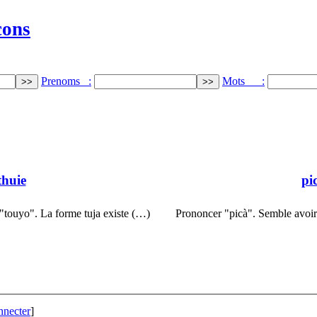
cons
Prenoms :
Mots :
thuie
pi
 "touyo". La forme tuja existe (…)
Prononcer "picà". Semble avoir
nnecter
]