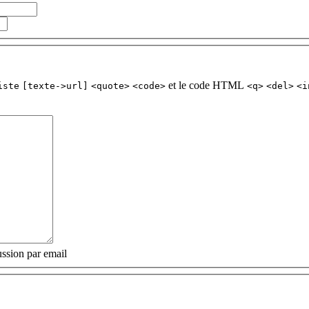
et le code HTML
iste
[texte->url]
<quote>
<code>
<q>
<del>
<i
ssion par email