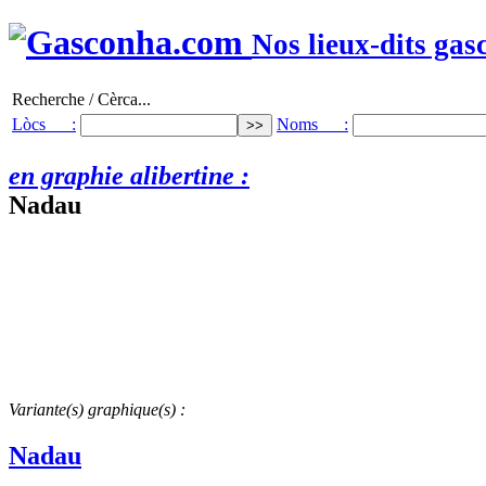
Nos lieux-dits gas
Recherche / Cèrca...
Lòcs :
Noms :
en graphie alibertine :
Nadau
Variante(s) graphique(s) :
Nadau