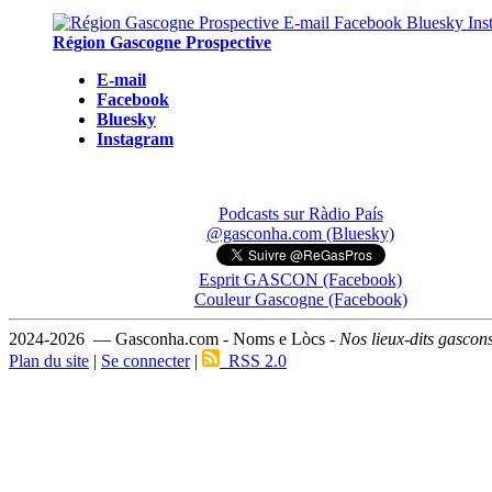
Région Gascogne Prospective
E-mail
Facebook
Bluesky
Instagram
Podcasts sur Ràdio País
@gasconha.com (Bluesky)
Esprit GASCON (Facebook)
Couleur Gascogne (Facebook)
2024-2026 — Gasconha.com - Noms e Lòcs -
Nos lieux-dits gascon
Plan du site
|
Se connecter
|
RSS 2.0