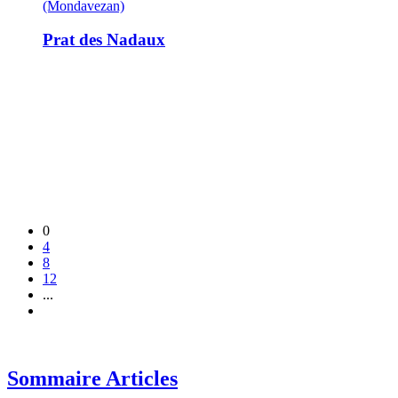
(Mondavezan)
Prat des Nadaux
0
4
8
12
...
Sommaire Articles