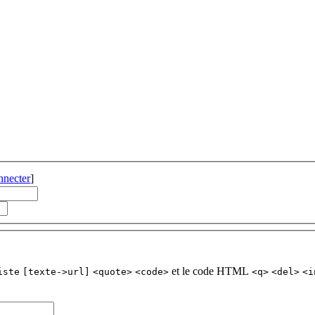
nnecter
]
et le code HTML
iste
[texte->url]
<quote>
<code>
<q>
<del>
<i