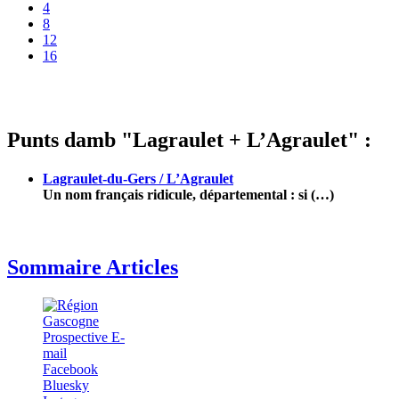
4
8
12
16
Punts damb "Lagraulet + L’Agraulet" :
Lagraulet-du-Gers / L’Agraulet
Un nom français ridicule, départemental : si (…)
Sommaire Articles