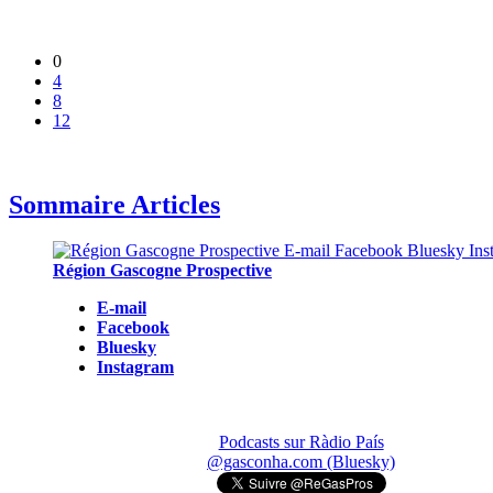
0
4
8
12
Sommaire Articles
Région Gascogne Prospective
E-mail
Facebook
Bluesky
Instagram
Podcasts sur Ràdio País
@gasconha.com (Bluesky)