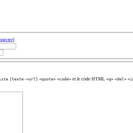
nnecter
]
et le code HTML
iste
[texte->url]
<quote>
<code>
<q>
<del>
<i