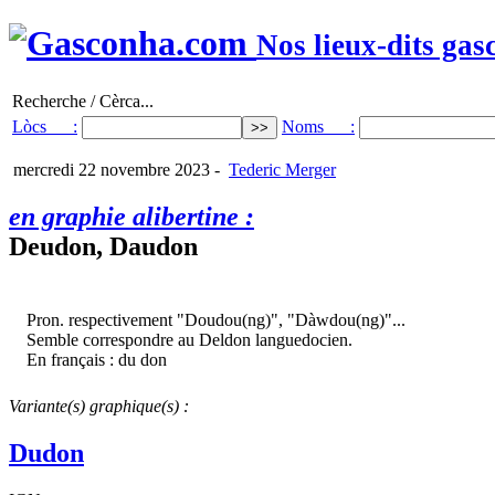
Nos lieux-dits gas
Recherche / Cèrca...
Lòcs :
Noms :
mercredi 22 novembre 2023
-
Tederic Merger
en graphie alibertine :
Deudon, Daudon
Pron. respectivement "Doudou(ng)", "Dàwdou(ng)"...
Semble correspondre au Deldon languedocien.
En français : du don
Variante(s) graphique(s) :
Dudon