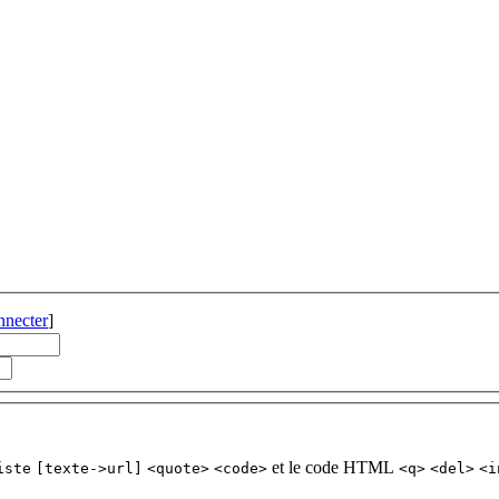
nnecter
]
et le code HTML
iste
[texte->url]
<quote>
<code>
<q>
<del>
<i