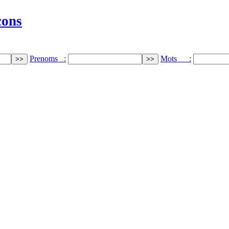
cons
Prenoms :
Mots :