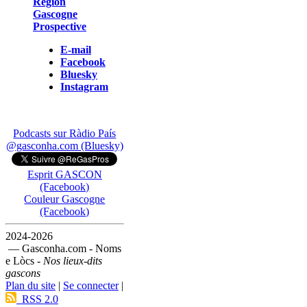
Région
Gascogne
Prospective
E-mail
Facebook
Bluesky
Instagram
Podcasts sur Ràdio País
@gasconha.com (Bluesky)
Esprit GASCON
(Facebook)
Couleur Gascogne
(Facebook)
2024-2026
— Gasconha.com - Noms
e Lòcs -
Nos lieux-dits
gascons
Plan du site
|
Se connecter
|
RSS 2.0