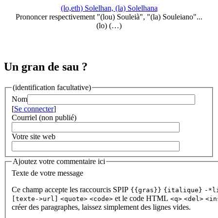
(lo,eth) Solelhan, (la) Solelhana
Prononcer respectivement "(lou) Souleià", "(la) Souleiano"...
(lo) (…)
Un gran de sau ?
(identification facultative)
Nom
[
Se connecter
]
Courriel (non publié)
Votre site web
Ajoutez votre commentaire ici
Texte de votre message
Ce champ accepte les raccourcis SPIP
{{gras}}
{italique}
-*l
et le code HTML
[texte->url]
<quote>
<code>
<q>
<del>
<in
créer des paragraphes, laissez simplement des lignes vides.