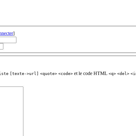
nnecter
]
et le code HTML
iste
[texte->url]
<quote>
<code>
<q>
<del>
<i