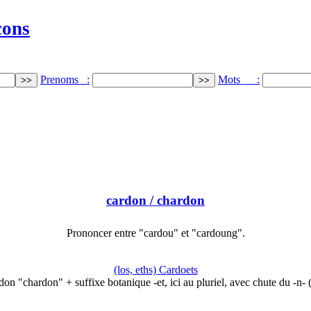
cons
Prenoms :
Mots :
cardon
/ chardon
Prononcer entre "cardou" et "cardoung".
(los, eths) Cardoets
don "chardon" + suffixe botanique -et, ici au pluriel, avec chute du -n-