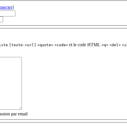
nnecter
]
et le code HTML
iste
[texte->url]
<quote>
<code>
<q>
<del>
<i
ssion par email