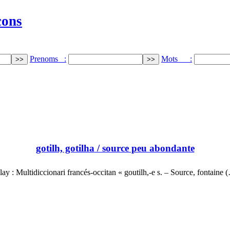
cons
Prenoms :
Mots :
gotilh, gotilha
/ source peu abondante
lay : Multidiccionari francés-occitan « goutilh,-e s. – Source, fontaine 