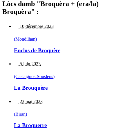
Lòcs damb "Broquèra + (era/la)
Broquèra" :
10 décembre 2023
(Mondilhan)
Enclos de Broquère
5 juin 2023
(Castaignos-Souslens)
La Brouquère
23 mai 2023
(Biran)
La Broquerre