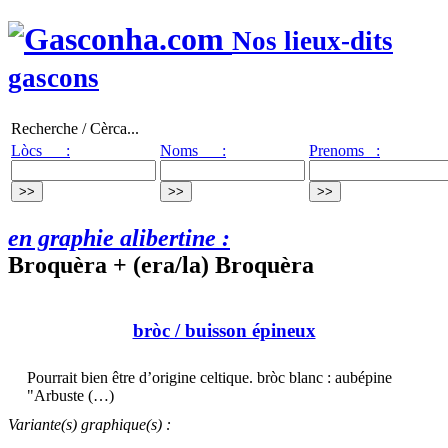
Nos lieux-dits
gascons
Recherche / Cèrca...
Lòcs :
Noms :
Prenoms :
en graphie alibertine :
Broquèra + (era/la) Broquèra
bròc
/ buisson épineux
Pourrait bien être d’origine celtique. bròc blanc : aubépine
"Arbuste (…)
Variante(s) graphique(s) :