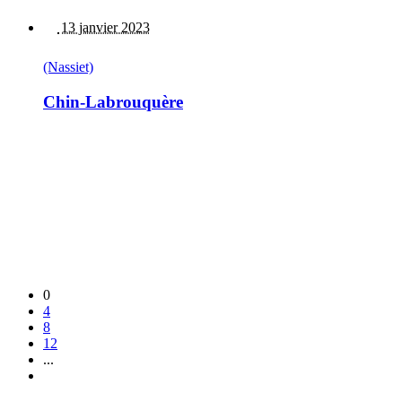
13 janvier 2023
(Nassiet)
Chin-Labrouquère
0
4
8
12
...