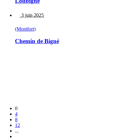
Loubignè
3 juin 2025
(Montfort)
Chemin de Bigné
0
4
8
12
...