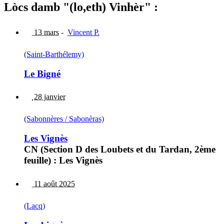
Lòcs damb "(lo,eth) Vinhèr" :
13 mars
-
Vincent P.
(Saint-Barthélemy)
Le Bigné
28 janvier
(Sabonnères / Sabonèras)
Les Vignès
CN (Section D des Loubets et du Tardan, 2ème
feuille) : Les Vignès
11 août 2025
(Lacq)