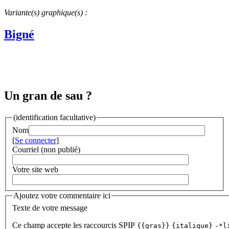
Variante(s) graphique(s) :
Bigné
Un gran de sau ?
(identification facultative)
Nom
[
Se connecter
]
Courriel (non publié)
Votre site web
Ajoutez votre commentaire ici
Texte de votre message
Ce champ accepte les raccourcis SPIP
{{gras}}
{italique}
-*l