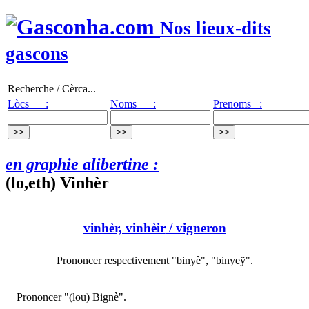
Nos lieux-dits
gascons
Recherche / Cèrca...
Lòcs :
Noms :
Prenoms :
en graphie alibertine :
(lo,eth) Vinhèr
vinhèr, vinhèir
/ vigneron
Prononcer respectivement "binyè", "binyeÿ".
Prononcer "(lou) Bignè".