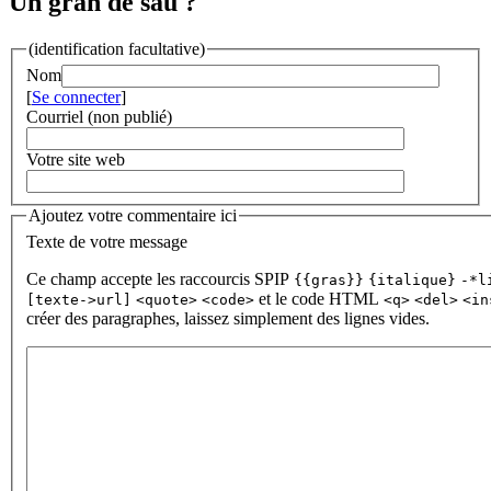
Un gran de sau ?
(identification facultative)
Nom
[
Se connecter
]
Courriel (non publié)
Votre site web
Ajoutez votre commentaire ici
Texte de votre message
Ce champ accepte les raccourcis SPIP
{{gras}}
{italique}
-*l
et le code HTML
[texte->url]
<quote>
<code>
<q>
<del>
<in
créer des paragraphes, laissez simplement des lignes vides.