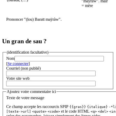
"maÿràw". mair
= mère
Prononcer "(lou) Baratt maÿràw".
Un gran de sau ?
(identification facultative)
Nom
[
Se connecter
]
Courriel (non publié)
Votre site web
Ajoutez votre commentaire ici
Texte de votre message
Ce champ accepte les raccourcis SPIP
{{gras}}
{italique}
-*l
et le code HTML
[texte->url]
<quote>
<code>
<q>
<del>
<in
créer des paragraphes, laissez simplement des lignes vides.