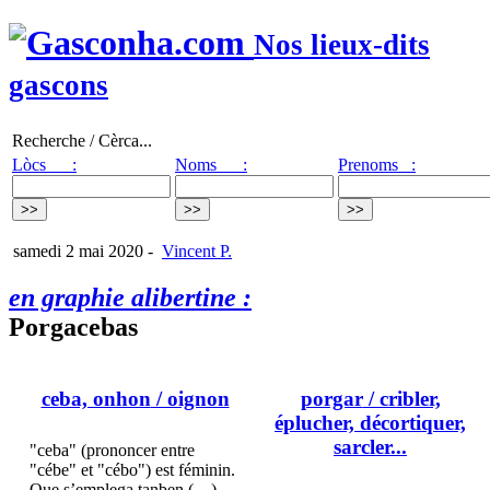
Nos lieux-dits
gascons
Recherche / Cèrca...
Lòcs :
Noms :
Prenoms :
samedi 2 mai 2020
-
Vincent P.
en graphie alibertine :
Porgacebas
ceba, onhon
/ oignon
porgar
/ cribler,
éplucher, décortiquer,
sarcler...
"ceba" (prononcer entre
"cébe" et "cébo") est féminin.
Que s’emplega tanben (…)