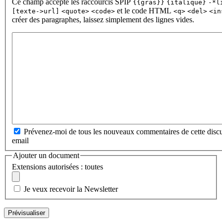
Ce champ accepte les raccourcis SPIP
{{gras}}
{italique}
-*l
et le code HTML
[texte->url]
<quote>
<code>
<q>
<del>
<in
créer des paragraphes, laissez simplement des lignes vides.
Prévenez-moi de tous les nouveaux commentaires de cette discu
email
Ajouter un document
Extensions autorisées : toutes
Je veux recevoir la Newsletter