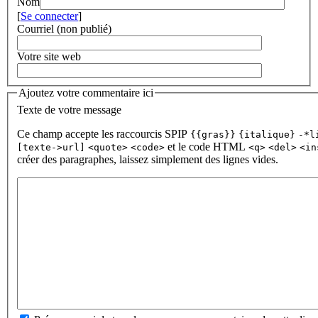
Nom
[
Se connecter
]
Courriel (non publié)
Votre site web
Ajoutez votre commentaire ici
Texte de votre message
Ce champ accepte les raccourcis SPIP
{{gras}}
{italique}
-*l
et le code HTML
[texte->url]
<quote>
<code>
<q>
<del>
<in
créer des paragraphes, laissez simplement des lignes vides.