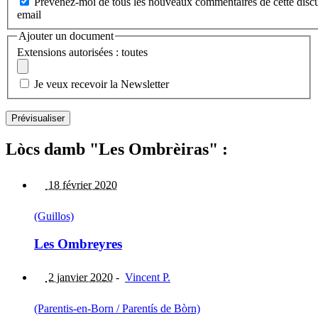
Prévenez-moi de tous les nouveaux commentaires de cette discu
email
Ajouter un document
Extensions autorisées : toutes
Je veux recevoir la Newsletter
Lòcs damb "Les Ombrèiras" :
18 février 2020
(Guillos)
Les Ombreyres
2 janvier 2020
-
Vincent P.
(Parentis-en-Born / Parentís de Bòrn)