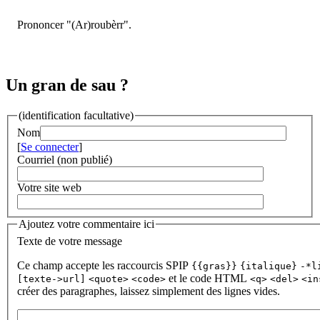
Prononcer "(Ar)roubèrr".
Un gran de sau ?
(identification facultative)
Nom
[
Se connecter
]
Courriel (non publié)
Votre site web
Ajoutez votre commentaire ici
Texte de votre message
Ce champ accepte les raccourcis SPIP
{{gras}}
{italique}
-*l
et le code HTML
[texte->url]
<quote>
<code>
<q>
<del>
<in
créer des paragraphes, laissez simplement des lignes vides.