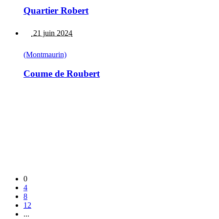
Quartier Robert
21 juin 2024
(Montmaurin)
Coume de Roubert
0
4
8
12
...