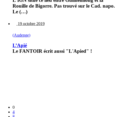
L'IGN situe ce lieu entre Guilhemlong et la
Rouille de Bigorre. Pas trouvé sur le Cad. napo.
Le (…)
19 octobre 2019
(Audenge)
L’Apié
Le FANTOIR écrit aussi "L'Apied" !
0
4
8