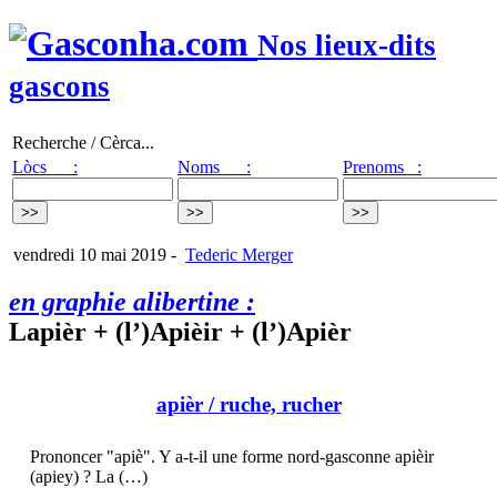
Nos lieux-dits
gascons
Recherche / Cèrca...
Lòcs :
Noms :
Prenoms :
vendredi 10 mai 2019
-
Tederic Merger
en graphie alibertine :
Lapièr + (l’)Apièir + (l’)Apièr
apièr
/ ruche, rucher
Prononcer "apiè". Y a-t-il une forme nord-gasconne apièir
(apiey) ? La (…)