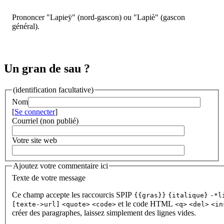
Prononcer "Lapieÿ" (nord-gascon) ou "Lapiè" (gascon
général).
Un gran de sau ?
(identification facultative)
Nom
[
Se connecter
]
Courriel (non publié)
Votre site web
Ajoutez votre commentaire ici
Texte de votre message
Ce champ accepte les raccourcis SPIP
{{gras}}
{italique}
-*l
et le code HTML
[texte->url]
<quote>
<code>
<q>
<del>
<in
créer des paragraphes, laissez simplement des lignes vides.