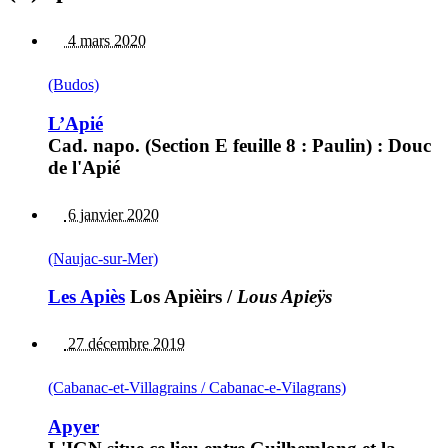
4 mars 2020
(Budos)
L’Apié
Cad. napo. (Section E feuille 8 : Paulin) : Douc
de l'Apié
6 janvier 2020
(Naujac-sur-Mer)
Les Apiès
Los Apièirs
/
Lous Apieÿs
27 décembre 2019
(Cabanac-et-Villagrains / Cabanac-e-Vilagrans)
Apyer