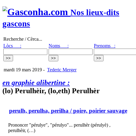
Nos lieux-dits
gascons
Recherche / Cèrca...
Lòcs :
Noms :
Prenoms :
mardi 19 mars 2019
-
Tederic Merger
en graphie alibertine :
(lo) Perulhèir, (lo,eth) Perulhèr
perulh, perulha, perilha
/ poire, poirier sauvage
Prononcer "pérulye", "pérulyo"... perulhèr (pérulyè) ,
perulhèir, (…)