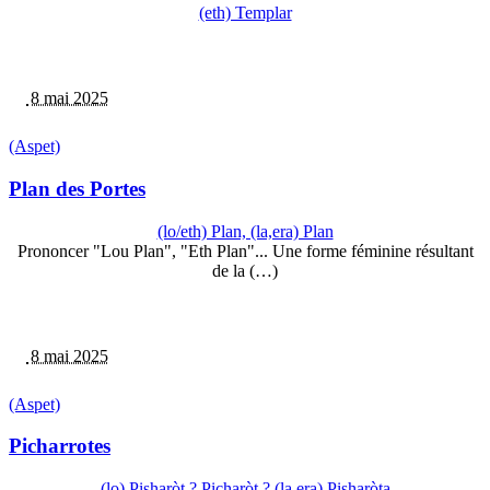
(eth) Templar
8 mai 2025
(Aspet)
Plan des Portes
(lo/eth) Plan, (la,era) Plan
Prononcer "Lou Plan", "Eth Plan"... Une forme féminine résultant
de la (…)
8 mai 2025
(Aspet)
Picharrotes
(lo) Pisharòt ? Picharòt ? (la,era) Pisharòta