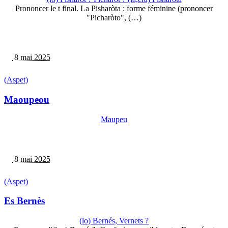
Prononcer le t final. La Pisharòta : forme féminine (prononcer
"Picharòto", (…)
8 mai 2025
(Aspet)
Maoupeou
Maupeu
8 mai 2025
(Aspet)
Es Bernès
(lo) Bernés, Vernets ?