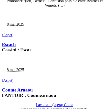
Prononcer "(lou) Bernés". Confusion possible entre Bearnés et
Vernets. (…)
8 mai 2025
(Aspet)
Escach
Cassini : Escat
8 mai 2025
(Aspet)
Coume Arnaou
FANTOIR : Coumearnaou
Lacoma + (la,era) Coma