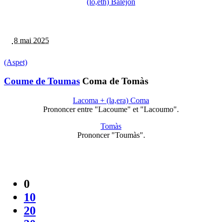
(lo,eth) Balejon
8 mai 2025
(Aspet)
Coume de Toumas
Coma de Tomàs
Lacoma + (la,era) Coma
Prononcer entre "Lacoume" et "Lacoumo".
Tomàs
Prononcer "Toumàs".
0
10
20