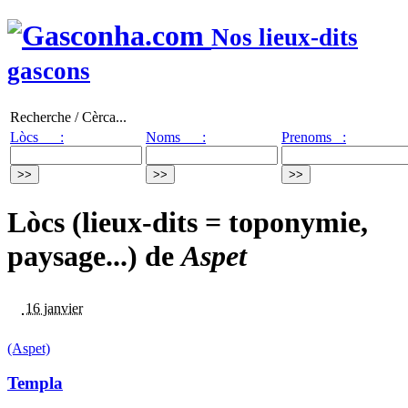
Nos lieux-dits
gascons
Recherche / Cèrca...
Lòcs :
Noms :
Prenoms :
Lòcs (lieux-dits = toponymie,
paysage...) de
Aspet
16 janvier
(Aspet)
Templa