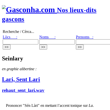
Nos lieux-dits
gascons
Recherche / Cèrca...
Lòcs :
Noms :
Prenoms :
Seinlary
en graphie alibertine :
Lari, Sent Lari
rehaut_sent_lari.wav
Prononcer "Sén Làri" en mettant l’accent tonique sur
La
.