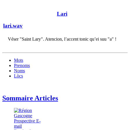
Lari
lari.wav
Véser "Saint Lary". Atencion, l’accent tonic qu’ei suu "a" !
Mots
Prenoms
Noms
Lòcs
Sommaire Articles