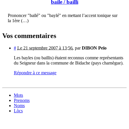
baile
/ bailli
Prononcer "baïlé" ou "baylé" en mettant l’accent tonique sur
la 1ère (…)
Vos commentaires
#
Le 21 septembre 2007 à 13:56
,
par
DIBON Peïo
Les bayles (ou baillis) étaient reconnus comme représentants
du Seigneur dans la commune de Bidache (pays charnègue).
Répondre à ce message
Mots
Prenoms
Noms
Lòcs