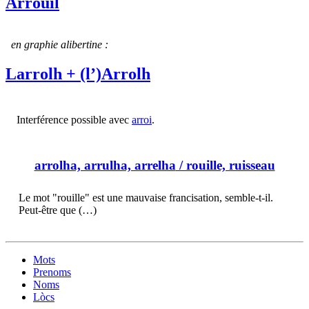
Arrouil
en graphie alibertine :
Larrolh + (l’)Arrolh
Interférence possible avec
arroi
.
arrolha, arrulha, arrelha
/ rouille, ruisseau
Le mot "rouille" est une mauvaise francisation, semble-t-il.
Peut-être que (…)
Mots
Prenoms
Noms
Lòcs