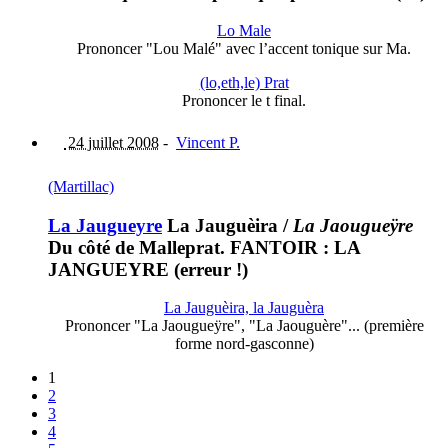
Lo Male
Prononcer "Lou Malé" avec l’accent tonique sur Ma.
(lo,eth,le) Prat
Prononcer le t final.
24 juillet 2008
-
Vincent P.
(Martillac)
La Jaugueyre
La Jauguèira
/
La Jaougueÿre
Du côté de Malleprat. FANTOIR : LA
JANGUEYRE (erreur !)
La Jauguèira, la Jauguèra
Prononcer "La Jaougueÿre", "La Jaouguère"... (première
forme nord-gasconne)
1
2
3
4