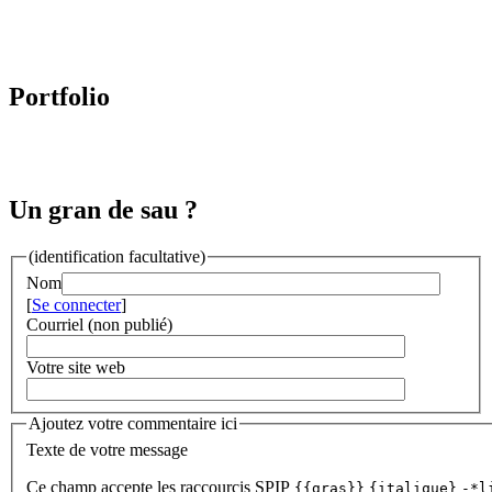
Portfolio
Un gran de sau ?
(identification facultative)
Nom
[
Se connecter
]
Courriel (non publié)
Votre site web
Ajoutez votre commentaire ici
Texte de votre message
Ce champ accepte les raccourcis SPIP
{{gras}}
{italique}
-*l