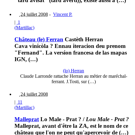
"tard avisat" (tard averti)), existe aussi à (…)
24 juillet 2008
-
Vincent P.
|
1
(Martillac)
Château (le) Ferran
Castèth Herran
Cava vinicòla ? Ennau iteracion deu prenom
"Fernand". La version francesa de las mapas
IGN, (…)
(lo) Herran
Claude Larronde rattache Herran au métier de maréchal-
ferrant. J.Tosti, sur (…)
24 juillet 2008
|
11
(Martillac)
Malleprat
Lo Male - Prat ?
/
Lou Male - Prat ?
Malleprat, avant d'être la ZA, est le nom de ce
château que l'on ne peut qu'apercevoir de (…)