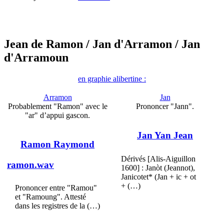
Jean de Ramon
/ Jan d'Arramon
/ Jan
d'Arramoun
en graphie alibertine :
Arramon
Jan
Probablement "Ramon" avec le
Prononcer "Jann".
"ar" d’appui gascon.
Jan Yan Jean
Ramon Raymond
Dérivés [Alis-Aiguillon
ramon.wav
1600] : Janòt (Jeannot),
Janicotet* (Jan + ic + ot
+ (…)
Prononcer entre "Ramou"
et "Ramoung". Attesté
dans les registres de la (…)