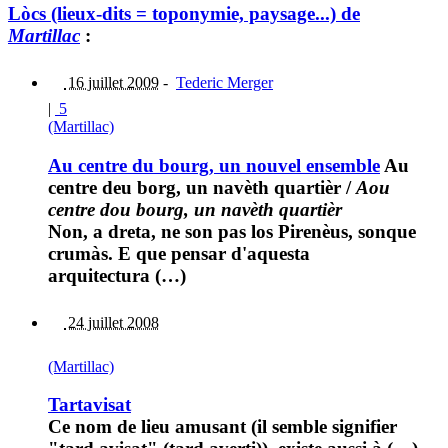
Lòcs (lieux-dits = toponymie, paysage...) de
Martillac
:
16 juillet 2009
-
Tederic Merger
|
5
(Martillac)
Au centre du bourg, un nouvel ensemble
Au
centre deu borg, un navèth quartièr
/
Aou
centre dou bourg, un navèth quartièr
Non, a dreta, ne son pas los Pirenèus, sonque
crumàs. E que pensar d'aquesta
arquitectura (…)
24 juillet 2008
(Martillac)
Tartavisat
Ce nom de lieu amusant (il semble signifier