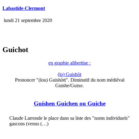
Labastide-Clermont
lundi 21 septembre 2020
Guichot
en graphie alibertine :
(lo) Guishòt
Prononcer "(lou) Guishòtt". Diminutif du nom médiéval
Guishe/Guixe.
Guíshen Guichen ou Guiche
Claude Larronde le place dans sa liste des "noms individuels"
gascons (venus (…)