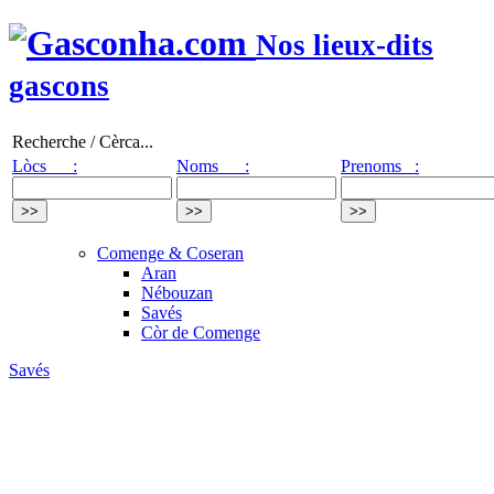
Nos lieux-dits
gascons
Recherche / Cèrca...
Lòcs :
Noms :
Prenoms :
Comenge & Coseran
Aran
Nébouzan
Savés
Còr de Comenge
Savés