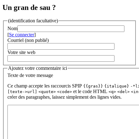
Un gran de sau ?
(identification facultative)
Nom
[
Se connecter
]
Courriel (non publié)
Votre site web
Ajoutez votre commentaire ici
Texte de votre message
Ce champ accepte les raccourcis SPIP
{{gras}}
{italique}
-*l
et le code HTML
[texte->url]
<quote>
<code>
<q>
<del>
<in
créer des paragraphes, laissez simplement des lignes vides.