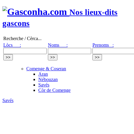
Nos lieux-dits
gascons
Recherche / Cèrca...
Lòcs :
Noms :
Prenoms :
Comenge & Coseran
Aran
Nébouzan
Savés
Còr de Comenge
Savés