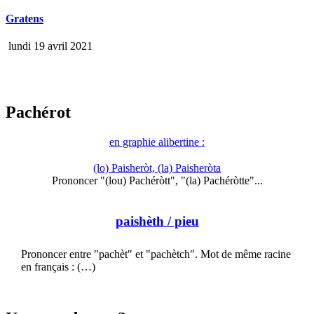
Gratens
lundi 19 avril 2021
Pachérot
en graphie alibertine :
(lo) Paisheròt, (la) Paisheròta
Prononcer "(lou) Pachéròtt", "(la) Pachéròtte"...
paishèth
/ pieu
Prononcer entre "pachèt" et "pachètch". Mot de même racine
en français : (…)