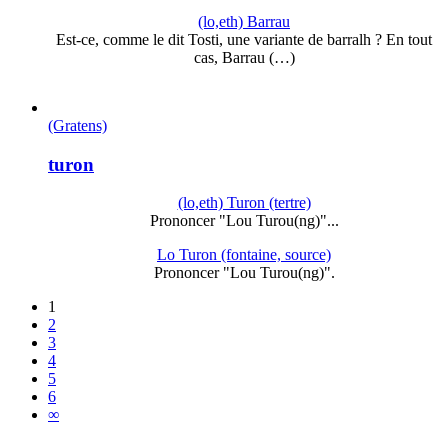
(lo,eth) Barrau
Est-ce, comme le dit Tosti, une variante de barralh ? En tout
cas, Barrau (…)
(Gratens)
turon
(lo,eth) Turon (tertre)
Prononcer "Lou Turou(ng)"...
Lo Turon (fontaine, source)
Prononcer "Lou Turou(ng)".
1
2
3
4
5
6
∞