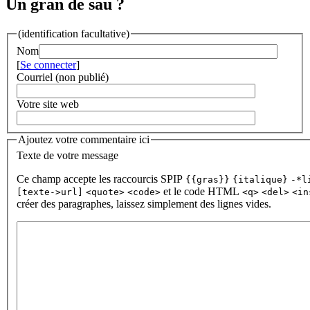
Un gran de sau ?
(identification facultative)
Nom
[
Se connecter
]
Courriel (non publié)
Votre site web
Ajoutez votre commentaire ici
Texte de votre message
Ce champ accepte les raccourcis SPIP
{{gras}}
{italique}
-*l
et le code HTML
[texte->url]
<quote>
<code>
<q>
<del>
<in
créer des paragraphes, laissez simplement des lignes vides.