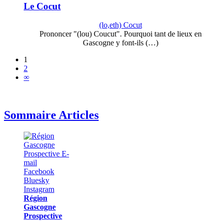
Le Cocut
(lo,eth) Cocut
Prononcer "(lou) Coucut". Pourquoi tant de lieux en
Gascogne y font-ils (…)
1
2
∞
Sommaire Articles
Région
Gascogne
Prospective