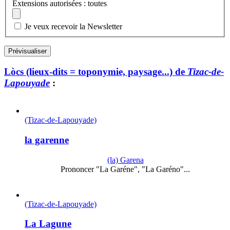
Extensions autorisées : toutes
Je veux recevoir la Newsletter
Lòcs (lieux-dits = toponymie, paysage...) de
Tizac-de-
Lapouyade
:
(Tizac-de-Lapouyade)
la garenne
(la) Garena
Prononcer "La Garéne", "La Garéno"...
(Tizac-de-Lapouyade)
La Lagune