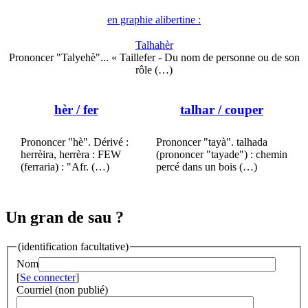
en graphie alibertine :
Talhahèr
Prononcer "Talyehè"... « Taillefer - Du nom de personne ou de son
rôle (…)
hèr
/ fer
talhar
/ couper
Prononcer "hè". Dérivé :
Prononcer "tayà". talhada
herrèira, herrèra : FEW
(prononcer "tayade") : chemin
(ferraria) : "Afr. (…)
percé dans un bois (…)
Un gran de sau ?
(identification facultative)
Nom
[
Se connecter
]
Courriel (non publié)