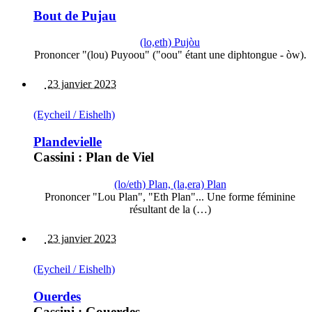
Bout de Pujau
(lo,eth) Pujòu
Prononcer "(lou) Puyoou" ("oou" étant une diphtongue - òw).
23 janvier 2023
(Eycheil / Eishelh)
Plandevielle
Cassini : Plan de Viel
(lo/eth) Plan, (la,era) Plan
Prononcer "Lou Plan", "Eth Plan"... Une forme féminine
résultant de la (…)
23 janvier 2023
(Eycheil / Eishelh)
Ouerdes
Cassini : Gouerdes