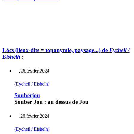
Lòcs (lieux-dits = toponymie, paysage...) de
Eycheil /
Eishelh
:
26 février 2024
(Eycheil / Eishelh)
Souberjou
Souber Jou : au dessus de Jou
26 février 2024
(Eycheil / Eishelh)