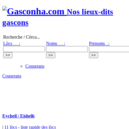
Nos lieux-dits
gascons
Recherche / Cèrca...
Lòcs :
Noms :
Prenoms :
Couserans
Couserans
Eycheil / Eishelh
|
11 lòcs
- liste rapide des lòcs