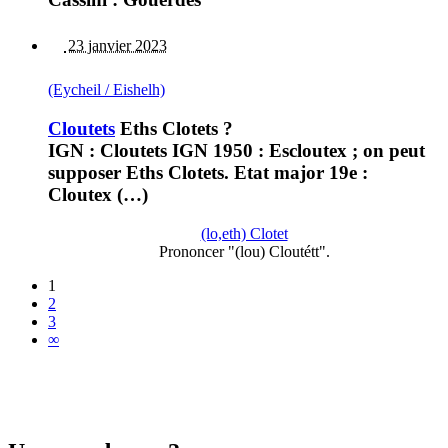
23 janvier 2023
(Eycheil / Eishelh)
Cloutets
Eths Clotets ?
IGN : Cloutets IGN 1950 : Escloutex ; on peut
supposer Eths Clotets. Etat major 19e :
Cloutex (…)
(lo,eth) Clotet
Prononcer "(lou) Cloutétt".
1
2
3
∞