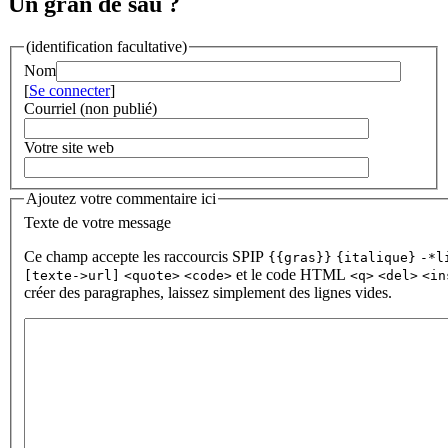
Un gran de sau ?
(identification facultative)
Nom
[
Se connecter
]
Courriel (non publié)
Votre site web
Ajoutez votre commentaire ici
Texte de votre message
Ce champ accepte les raccourcis SPIP
{{gras}}
{italique}
-*l
et le code HTML
[texte->url]
<quote>
<code>
<q>
<del>
<in
créer des paragraphes, laissez simplement des lignes vides.