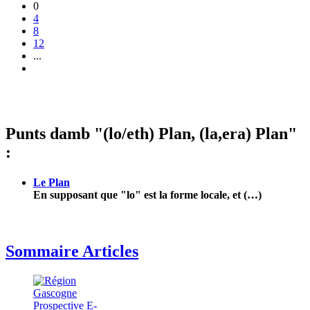
0
4
8
12
...
Punts damb "(lo/eth) Plan, (la,era) Plan"
:
Le Plan
En supposant que "lo" est la forme locale, et (…)
Sommaire Articles