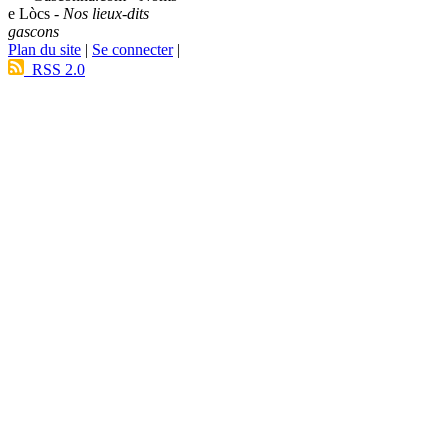
e Lòcs -
Nos lieux-dits
gascons
Plan du site
|
Se connecter
|
RSS 2.0