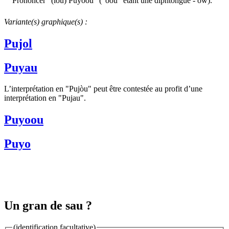
Prononcer "(lou) Puyoou" ("oou" étant une diphtongue - òw).
Variante(s) graphique(s) :
Pujol
Puyau
L’interprétation en "Pujòu" peut être contestée au profit d’une
interprétation en "Pujau".
Puyoou
Puyo
Un gran de sau ?
(identification facultative)