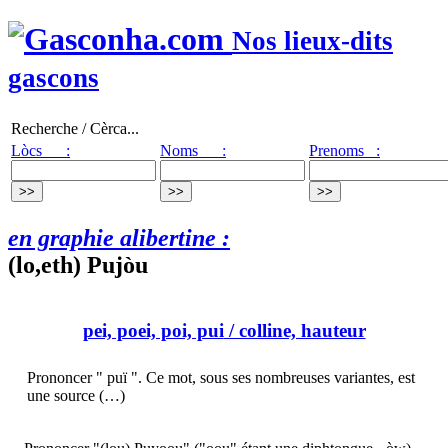
Nos lieux-dits
gascons
Recherche / Cèrca...
Lòcs :
Noms :
Prenoms :
en graphie alibertine :
(lo,eth) Pujòu
pei, poei, poi, pui
/ colline, hauteur
Prononcer " puï ". Ce mot, sous ses nombreuses variantes, est
une source (…)