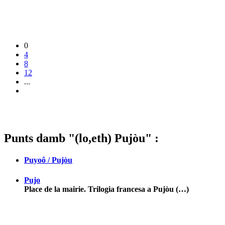
0
4
8
12
...
Punts damb "(lo,eth) Pujòu" :
Puyoô / Pujòu
Pujo
Place de la mairie. Trilogia francesa a Pujòu (…)