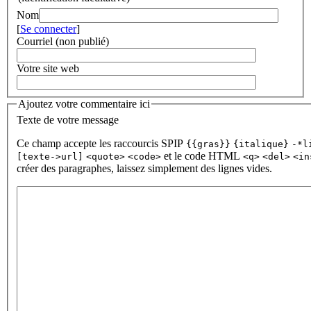
Nom
[
Se connecter
]
Courriel (non publié)
Votre site web
Ajoutez votre commentaire ici
Texte de votre message
Ce champ accepte les raccourcis SPIP
{{gras}}
{italique}
-*l
et le code HTML
[texte->url]
<quote>
<code>
<q>
<del>
<in
créer des paragraphes, laissez simplement des lignes vides.