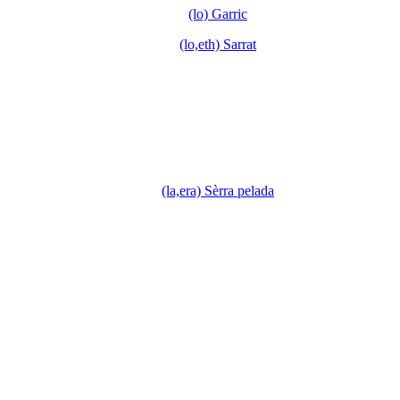
(lo) Garric
(lo,eth) Sarrat
(la,era) Sèrra pelada