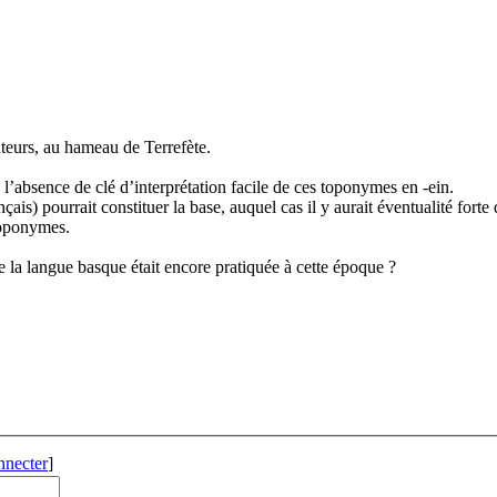
uteurs, au hameau de Terrefète.
l’absence de clé d’interprétation facile de ces toponymes en -ein.
ais) pourrait constituer la base, auquel cas il y aurait éventualité fort
roponymes.
 la langue basque était encore pratiquée à cette époque ?
nnecter
]