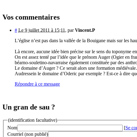
Vos commentaires
#
Le 9 juillet 2011 à 15:11
,
par
Vincent.P
L’église n’est pas dans la vallée de la Bouigane mais sur les ha
Là encore, aucune idée bien précise sur le sens du toponyme en 
On est assez tenté par l’idée que le prénom Auger (Ogier en franç
béarno-souletino-navarraise également constituée par des anth
Le domaine d’Auger ? Ce serait alors une formation médiévale.
Audressein le domaine d’Oderic par exemple ? Est-ce à dire que
Répondre à ce message
Un gran de sau ?
(identification facultative)
Nom
[
Se co
Courriel (non publié)