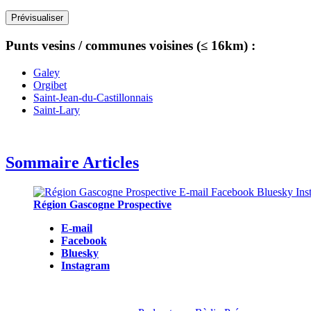
Punts vesins / communes voisines (≤ 16km) :
Galey
Orgibet
Saint-Jean-du-Castillonnais
Saint-Lary
Sommaire Articles
Région Gascogne Prospective
E-mail
Facebook
Bluesky
Instagram