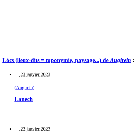
Lòcs (lieux-dits = toponymie, paysage...) de
Augirein
:
23 janvier 2023
(Augirein)
Lanech
23 janvier 2023