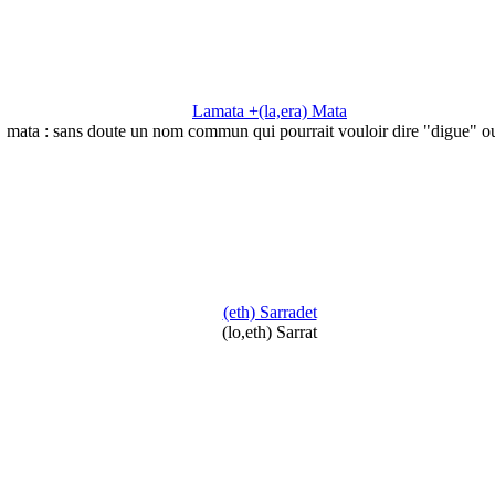
Lamata +(la,era) Mata
mata : sans doute un nom commun qui pourrait vouloir dire "digue" 
(eth) Sarradet
(lo,eth) Sarrat