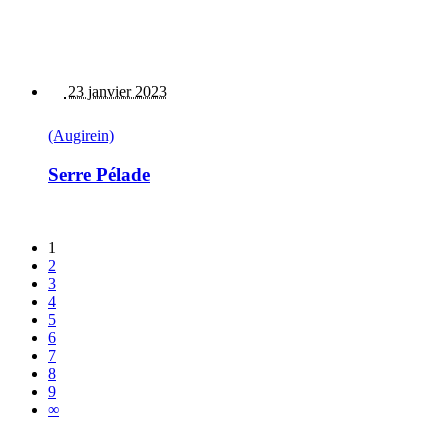
23 janvier 2023
(Augirein)
Serre Pélade
1
2
3
4
5
6
7
8
9
∞