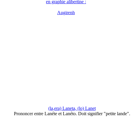
en graphie alibertine :
Augirenh
(la,era) Laneta, (lo) Lanet
Prononcer entre Lanéte et Lanéto. Doit signifier "petite lande".