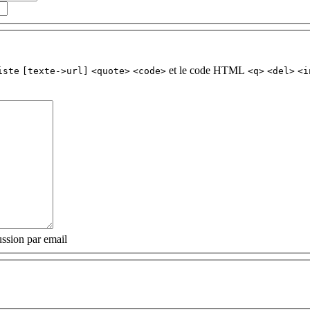
et le code HTML
iste
[texte->url]
<quote>
<code>
<q>
<del>
<i
ssion par email