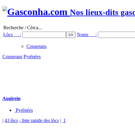
Nos lieux-dits gas
Recherche / Cèrca...
Lòcs :
Noms :
Couserans
Couserans
Pyrénées
Augirein
Pyrénées
|
43 lòcs
- liste rapide des lòcs
|
1