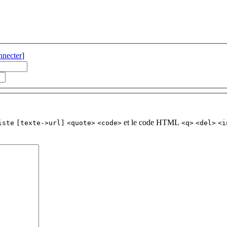
nnecter
]
et le code HTML
iste
[texte->url]
<quote>
<code>
<q>
<del>
<i