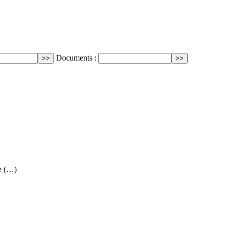
Documents :
e (…)