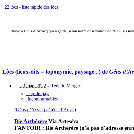
|
22 lòcs
- liste rapide des lòcs
Bravo à Géus-d’Arzacq qui a gardé, selon notre observation de 2022, ses noms 
Lòcs (lieux-dits = toponymie, paysage...) de
Géus-d’Ar
23 mars 2022
-
Tederic Merger
cap-de-paja
Incontournables
(Géus-d’Arzacq / Gèus d’Arsac)
Bie Arthézère
Via Artesèra
FANTOIR : Bie Arthérère (n'a pas d'adresse enre