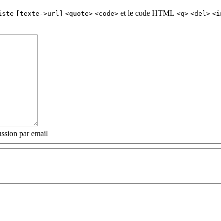
et le code HTML
iste
[texte->url]
<quote>
<code>
<q>
<del>
<i
ssion par email