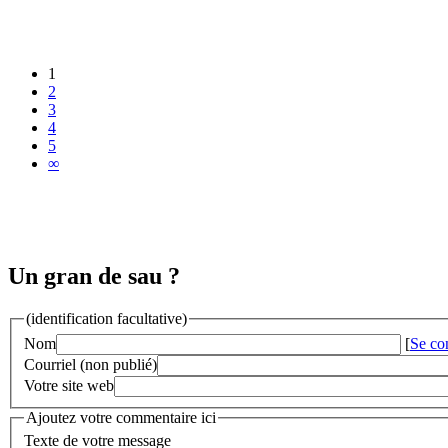
1
2
3
4
5
∞
Un gran de sau ?
(identification facultative)
Nom
[
Se co
Courriel (non publié)
Votre site web
Ajoutez votre commentaire ici
Texte de votre message