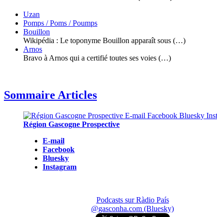
Uzan
Pomps / Poms / Poumps
Bouillon
Wikipédia : Le toponyme Bouillon apparaît sous (…)
Arnos
Bravo à Arnos qui a certifié toutes ses voies (…)
Sommaire Articles
Région Gascogne Prospective
E-mail
Facebook
Bluesky
Instagram
Podcasts sur Ràdio País
@gasconha.com (Bluesky)