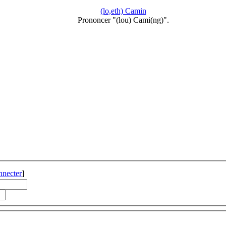
(lo,eth) Camin
Prononcer "(lou) Cami(ng)".
nnecter
]