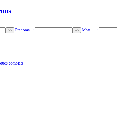
cons
Prenoms :
Mots :
iques complets