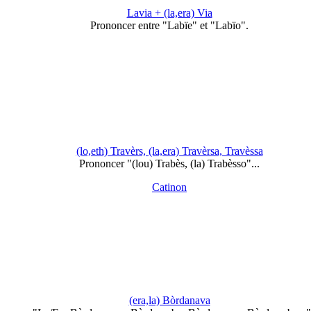
Lavia + (la,era) Via
Prononcer entre "Labïe" et "Labïo".
(lo,eth) Travèrs, (la,era) Travèrsa, Travèssa
Prononcer "(lou) Trabès, (la) Trabèsso"...
Catinon
(era,la) Bòrdanava