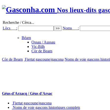
Nos lieux-dits gas
Recherche / Cèrca...
Lòcs :
Noms :
Béarn
Ossau / Aussau
Vic-Bilh
Còr de Bearn
Còr de Bearn
Fiertat gascoune/gascona
Noms de voie gascons histor
Géus-d'Arzacq / Gèus d'Arsac
Fiertat gascoune/gascona
Noms de voie gascons historiques complets