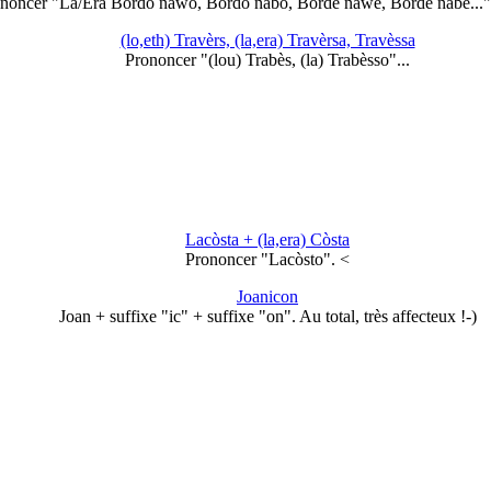
noncer "La/Era Bòrdo nawo, Bòrdo nabo, Bòrde nawe, Bòrde nabe...
(lo,eth) Travèrs, (la,era) Travèrsa, Travèssa
Prononcer "(lou) Trabès, (la) Trabèsso"...
Lacòsta + (la,era) Còsta
Prononcer "Lacòsto". <
Joanicon
Joan + suffixe "ic" + suffixe "on". Au total, très affecteux !-)