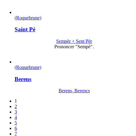
(Roquebrune)
Saint Pé
Sempèr + Sent Pèr
Prononcer "Sempè".
(Roquebrune)
Berens
Berens, Berencs
1
2
3
4
5
6
7