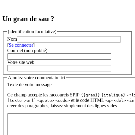
Un gran de sau ?
(identification facultative)
Nom
[
Se connecter
]
Courriel (non publié)
Votre site web
Ajoutez votre commentaire ici
Texte de votre message
Ce champ accepte les raccourcis SPIP
{{gras}}
{italique}
-*l
et le code HTML
[texte->url]
<quote>
<code>
<q>
<del>
<in
créer des paragraphes, laissez simplement des lignes vides.