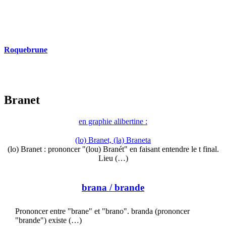
Roquebrune
Branet
en graphie alibertine :
(lo) Branet, (la) Braneta
(lo) Branet : prononcer "(lou) Branét" en faisant entendre le t final.
Lieu (…)
brana
/ brande
Prononcer entre "brane" et "brano". branda (prononcer
"brande") existe (…)