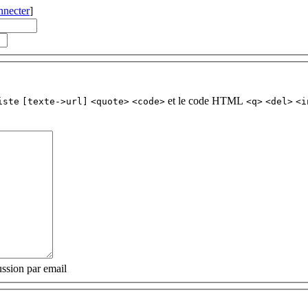
nnecter
]
et le code HTML
iste
[texte->url]
<quote>
<code>
<q>
<del>
<i
ssion par email