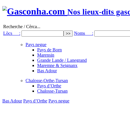
Nos lieux-dits gas
Recherche / Cèrca...
Lòcs :
Noms :
Pays negue
Pays de Born
Marensin
Grande Lande / Lanegrand
Maremne & Seignanx
Bas Adour
Chalosse-Orthe-Tursan
Pays d’Orthe
Chalosse-Tursan
Bas Adour
Pays d’Orthe
Pays negue