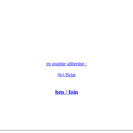
en graphie alibertine :
(lo) Heiar
hen
/ foin