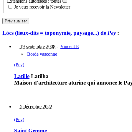
Extensions autorisées : toutes
Je veux recevoir la Newsletter
Lòcs (lieux-dits = toponymie, paysage...) de
Pey
:
19 septembre 2008
-
Vincent P.
Borde vasconne
(Pey)
Latille
Latilha
Maison d'architecture aturine qui annonce le Pa
5 décembre 2022
(Pey)
Saint Gemme