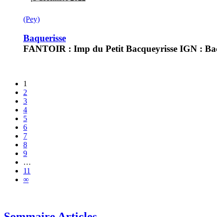
(Pey)
Baquerisse
FANTOIR : Imp du Petit Bacqueyrisse IGN : Bac
1
2
3
4
5
6
7
8
9
…
11
∞
Sommaire Articles