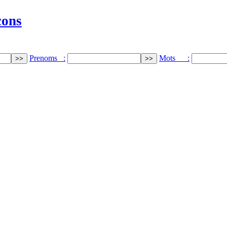
cons
Prenoms :
Mots :