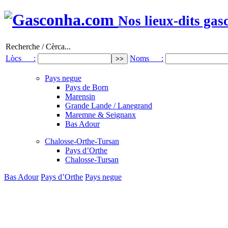
Nos lieux-dits gas
Recherche / Cèrca...
Lòcs :
Noms :
Pays negue
Pays de Born
Marensin
Grande Lande / Lanegrand
Maremne & Seignanx
Bas Adour
Chalosse-Orthe-Tursan
Pays d’Orthe
Chalosse-Tursan
Bas Adour
Pays d’Orthe
Pays negue