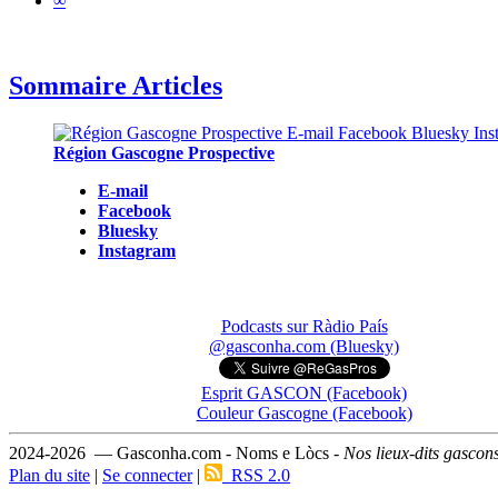
∞
Sommaire Articles
Région Gascogne Prospective
E-mail
Facebook
Bluesky
Instagram
Podcasts sur Ràdio País
@gasconha.com (Bluesky)
Esprit GASCON (Facebook)
Couleur Gascogne (Facebook)
2024-2026 — Gasconha.com - Noms e Lòcs -
Nos lieux-dits gascon
Plan du site
|
Se connecter
|
RSS 2.0