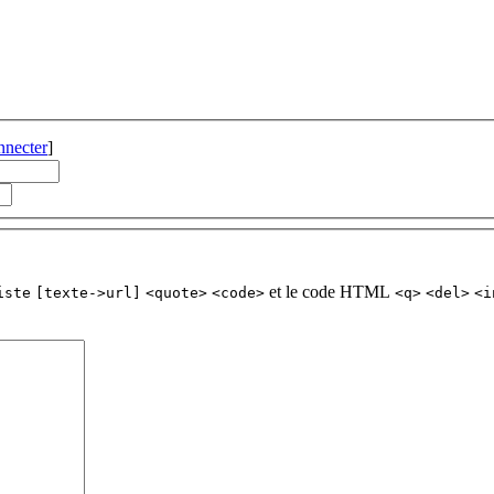
nnecter
]
et le code HTML
iste
[texte->url]
<quote>
<code>
<q>
<del>
<i