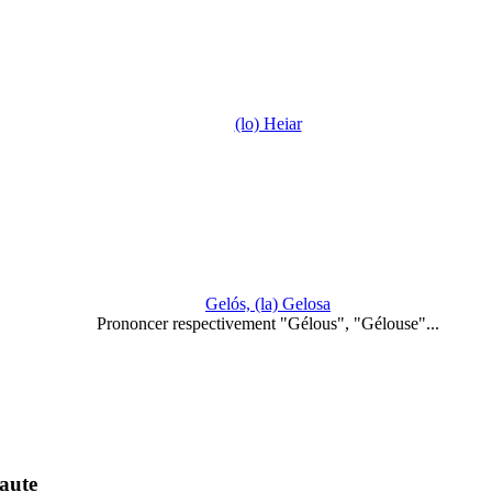
(lo) Heiar
Gelós, (la) Gelosa
Prononcer respectivement "Gélous", "Gélouse"...
aute