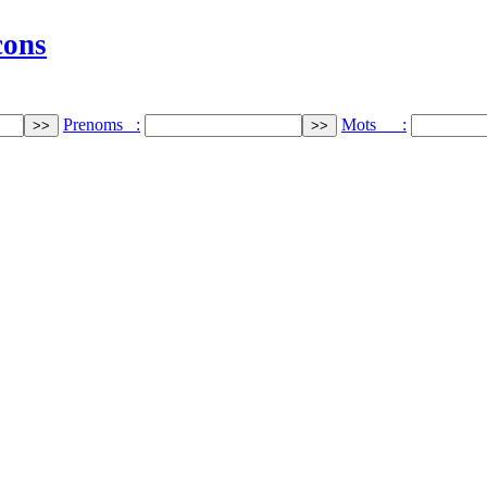
cons
Prenoms :
Mots :