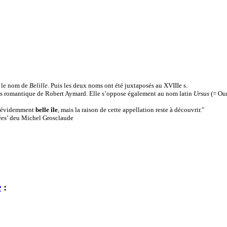
. le nom de
Belille
. Puis les deux noms ont été juxtaposés au XVIIIe s.
rès romantique de Robert Aymard. Elle s’oppose également au nom latin
Ursus
(= Our
ie évidemment
belle île
, mais la raison de cette appellation reste à découvrir."
es’ deu Michel Grosclaude
e
: