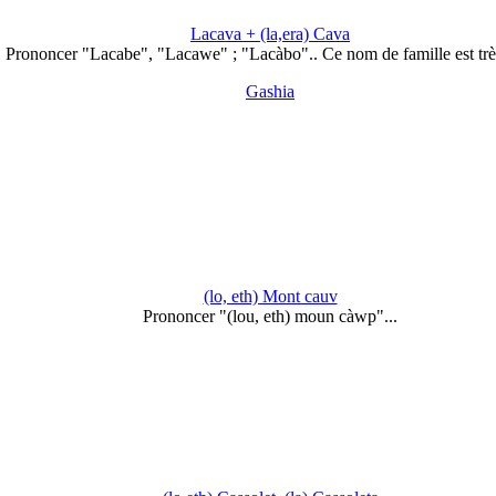
Lacava + (la,era) Cava
Prononcer "Lacabe", "Lacawe" ; "Lacàbo".. Ce nom de famille est tr
Gashia
(lo, eth) Mont cauv
Prononcer "(lou, eth) moun càwp"...