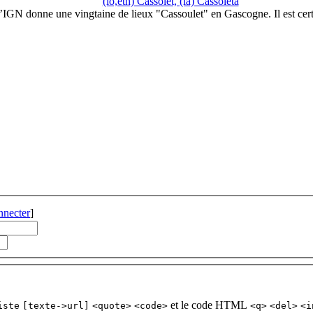
(lo,eth) Cassolet, (la) Cassoleta
’IGN donne une vingtaine de lieux "Cassoulet" en Gascogne. Il est cer
nnecter
]
et le code HTML
iste
[texte->url]
<quote>
<code>
<q>
<del>
<i