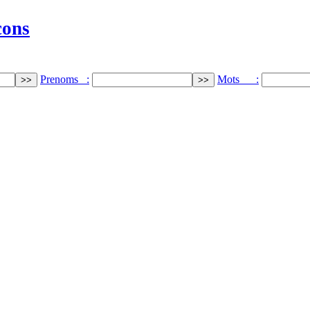
cons
Prenoms :
Mots :