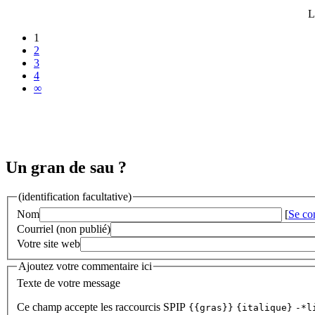
L
1
2
3
4
∞
Un gran de sau ?
(identification facultative)
Nom
[
Se co
Courriel (non publié)
Votre site web
Ajoutez votre commentaire ici
Texte de votre message
Ce champ accepte les raccourcis SPIP
{{gras}}
{italique}
-*l