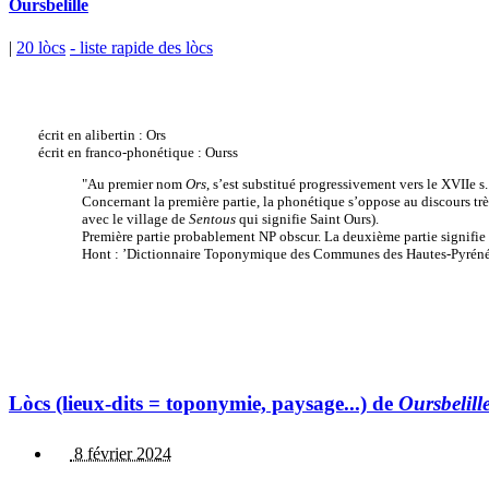
Oursbelille
|
20 lòcs
- liste rapide des lòcs
écrit en alibertin : Ors
écrit en franco-phonétique : Ourss
"Au premier nom
Ors
, s’est substitué progressivement vers le XVIIe s
Concernant la première partie, la phonétique s’oppose au discours t
avec le village de
Sentous
qui signifie Saint Ours).
Première partie probablement NP obscur. La deuxième partie signif
Hont : ’Dictionnaire Toponymique des Communes des Hautes-Pyréné
Lòcs (lieux-dits = toponymie, paysage...) de
Oursbelill
8 février 2024