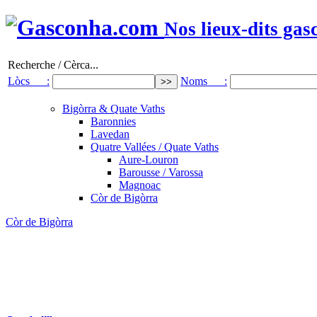
Nos lieux-dits gas
Recherche / Cèrca...
Lòcs :
Noms :
Bigòrra & Quate Vaths
Baronnies
Lavedan
Quatre Vallées / Quate Vaths
Aure-Louron
Barousse / Varossa
Magnoac
Còr de Bigòrra
Còr de Bigòrra