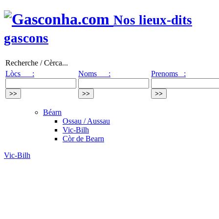
Nos lieux-dits
gascons
Recherche / Cèrca...
Lòcs :
Noms :
Prenoms :
Béarn
Ossau / Aussau
Vic-Bilh
Còr de Bearn
Vic-Bilh