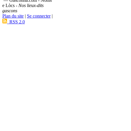
— Gasconha.com - Noms
e Lòcs -
Nos lieux-dits
gascons
Plan du site
|
Se connecter
|
RSS 2.0