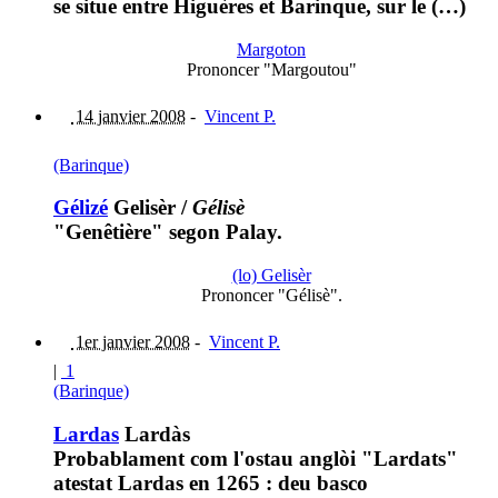
se situe entre Higuères et Barinque, sur le (…)
Margoton
Prononcer "Margoutou"
14 janvier 2008
-
Vincent P.
(Barinque)
Gélizé
Gelisèr
/
Gélisè
"Genêtière" segon Palay.
(lo) Gelisèr
Prononcer "Gélisè".
1er janvier 2008
-
Vincent P.
|
1
(Barinque)
Lardas
Lardàs
Probablament com l'ostau anglòi "Lardats"
atestat Lardas en 1265 : deu basco