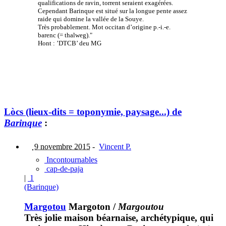
qualifications de ravin, torrent seraient exagérées.
Cependant Barinque est situé sur la longue pente assez
raide qui domine la vallée de la Souye.
Très probablement. Mot occitan d’origine p.-i.-e.
barenc (= thalweg)."
Hont : ’DTCB’ deu MG
Lòcs (lieux-dits = toponymie, paysage...) de
Barinque
:
9 novembre 2015
-
Vincent P.
Incontournables
cap-de-paja
|
1
(Barinque)
Margotou
Margoton
/
Margoutou
Très jolie maison béarnaise, archétypique, qui