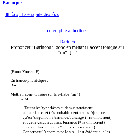
Barinque
|
38 lòcs
- liste rapide des lòcs
en graphie alibertine :
Barinco
Prononcer "Baríncou", donc en mettant l’accent tonique sur
"rin". (…)
[Photo Vincent.P]
En franco-phonétique :
Barinncou
Mettre l’acent tonique sur la syllabe "rin" !
[Tederic M.]
"Toutes les hypothèses ci-dessus paraissent
concordantes et très probablement vraies. Ajoutons
qu’en Aragon, on a barranco/barrango (= ravin, torrent)
et que le gascon connaît barranco (= ravin, torrent)
ainsi que barincombe (= pente vers un ravin).
Concernant l’accord avec le site, il est évident que les