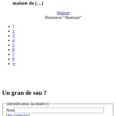
maison de (…)
Sharron
Prononcer "Sharroun"
1
2
3
4
5
6
7
8
∞
Un gran de sau ?
(identification facultative)
Nom
[
Se connecter
]