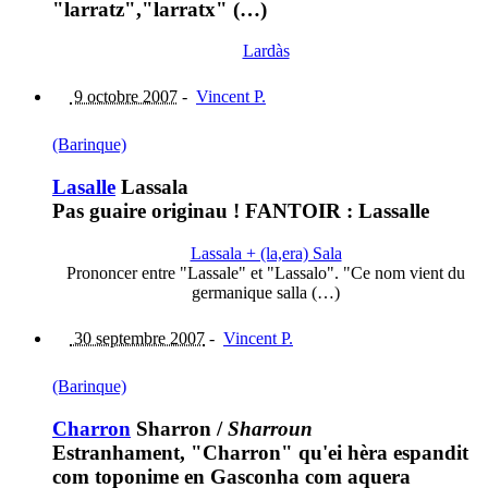
"larratz","larratx" (…)
Lardàs
9 octobre 2007
-
Vincent P.
(Barinque)
Lasalle
Lassala
Pas guaire originau ! FANTOIR : Lassalle
Lassala + (la,era) Sala
Prononcer entre "Lassale" et "Lassalo". "Ce nom vient du
germanique salla (…)
30 septembre 2007
-
Vincent P.
(Barinque)
Charron
Sharron
/
Sharroun
Estranhament, "Charron" qu'ei hèra espandit
com toponime en Gasconha com aquera